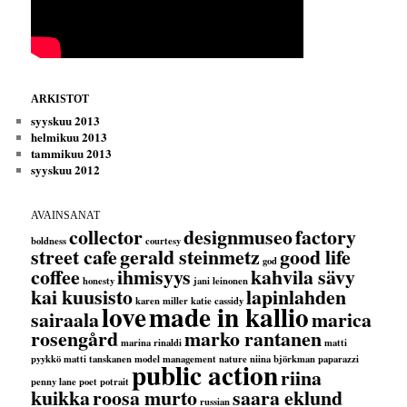
ARKISTOT
syyskuu 2013
helmikuu 2013
tammikuu 2013
syyskuu 2012
AVAINSANAT
collector
designmuseo
factory
boldness
courtesy
street cafe
gerald steinmetz
good life
god
coffee
ihmisyys
kahvila sävy
honesty
jani leinonen
kai kuusisto
lapinlahden
karen miller
katie cassidy
love
made in kallio
sairaala
marica
rosengård
marko rantanen
marina rinaldi
matti
pyykkö
matti tanskanen
model management
nature
niina björkman
paparazzi
public action
riina
penny lane
poet
potrait
kuikka
roosa murto
saara eklund
russian