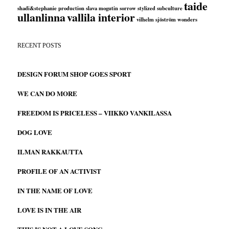
taide
shadi&stephanie production
slava mogutin
sorrow
stylized
subculture
ullanlinna
vallila interior
vilhelm sjöström
wonders
RECENT POSTS
DESIGN FORUM SHOP GOES SPORT
WE CAN DO MORE
FREEDOM IS PRICELESS – VIIKKO VANKILASSA
DOG LOVE
ILMAN RAKKAUTTA
PROFILE OF AN ACTIVIST
IN THE NAME OF LOVE
LOVE IS IN THE AIR