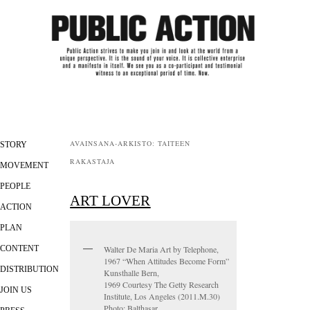
Päävalikko
AVAINSANA-ARKISTO:
TAITEEN
SIIRRY SISÄLTÖÖN
SIIRRY TOISSIJAISEEN SISÄLTÖÖN
STORY
RAKASTAJA
MOVEMENT
PEOPLE
ART LOVER
ACTION
PLAN
CONTENT
Walter De Maria Art by Telephone,
1967 “When Attitudes Become Form”
DISTRIBUTION
Kunsthalle Bern,
1969 Courtesy The Getty Research
JOIN US
Institute, Los Angeles (2011.M.30)
Photo: Balthasar