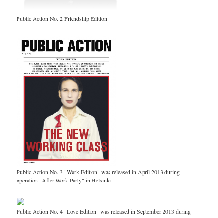
Public Action No. 2 Friendship Edition
Public Action No. 3 "Work Edition" was released in April 2013 during
operation "After Work Party" in Helsinki.
Public Action No. 4 "Love Edition" was released in September 2013 during