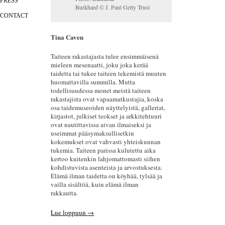
PRESS
Burkhard © J. Paul Getty Trust
CONTACT
Tina Caven
Taiteen rakastajasta tulee ensimmäisenä
mieleen mesenaatti, joku joka kerää
taidetta tai tukee taiteen tekemistä muuten
huomattavilla summilla. Mutta
todellisuudessa monet meistä taiteen
rakastajista ovat vapaamatkustajia, koska
osa taidemuseoiden näyttelyistä, galleriat,
kirjastot, julkiset teokset ja arkkitehtuuri
ovat nautittavissa aivan ilmaiseksi ja
useimmat pääsymaksullisetkin
kokemukset ovat vahvasti yhteiskunnan
tukemia. Taiteen parissa kulutettu aika
kertoo kuitenkin lahjomattomasti siihen
kohdistuvista asenteista ja arvostuksesta.
Elämä ilman taidetta on köyhää, tylsää ja
vailla sisältöä, kuin elämä ilman
rakkautta.
Lue loppuun
→