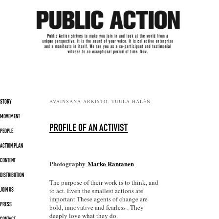
Päävalikko
AVAINSANA-ARKISTO:
TUULA HALÉN
SIIRRY SISÄLTÖÖN
SIIRRY TOISSIJAISEEN SISÄLTÖÖN
STORY
MOVEMENT
PROFILE OF AN ACTIVIST
PEOPLE
ACTION PLAN
CONTENT
Photography
Marko Rantanen
DISTRIBUTION
The purpose of their work is to think, and
to act. Even the smallest actions are
JOIN US
important These agents of change are
PRESS
bold, innovative and fearless . They
deeply love what they do.