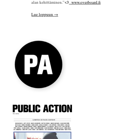
<3
alan kehittäminen.”
www.overboard.fi
Lue loppuun
→