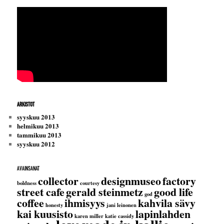
ARKISTOT
syyskuu 2013
helmikuu 2013
tammikuu 2013
syyskuu 2012
AVAINSANAT
collector
designmuseo
factory
boldness
courtesy
street cafe
gerald steinmetz
good life
god
coffee
ihmisyys
kahvila sävy
honesty
jani leinonen
kai kuusisto
lapinlahden
karen miller
katie cassidy