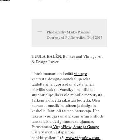
CONTACT
Photography Marko Rantanen
Courtesy of Public Action No.4 2013
TUULA HALÈN
, Banker and Vintage Art
& Design Lover
”Intohimonani on kerätä
vintage
-
vaatteita, design-huonekaluja sekä
taidetta aina vuosisadan alusta tähän
päivään saakka. Vuosikymmenillä tai
suunnittelijoilla ei ole minulle merkitystä.
Tärkeintä on, että rakastan tuotetta. Olen
kasvanut musiikin, taiteen ja designin
keskellä. Isäni oli taiteen harrastaja. Hän
rakensi viuluja samalla kuin äitini kiillotti
tanskalaisia designhuonekalujamme.
Perustamani
VirgoFlow; Store ja Garage
Gallery
ovat vastapainoa
<3
pankkityölleni.”
www.virgoflow.com