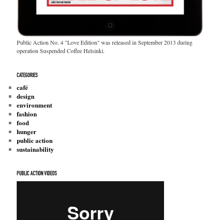
Public Action No. 4 "Love Edition" was released in September 2013 during
operation Suspended Coffee Helsinki.
CATEGORIES
café
design
environment
fashion
food
hunger
public action
sustainability
PUBLIC ACTION VIDEOS