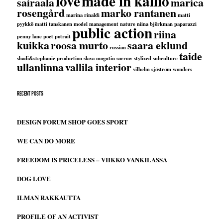
love
made in kallio
sairaala
marica
rosengård
marko rantanen
marina rinaldi
matti
pyykkö
matti tanskanen
model management
nature
niina björkman
paparazzi
public action
riina
penny lane
poet
potrait
kuikka
roosa murto
saara eklund
russian
taide
shadi&stephanie production
slava mogutin
sorrow
stylized
subculture
ullanlinna
vallila interior
vilhelm sjöström
wonders
RECENT POSTS
DESIGN FORUM SHOP GOES SPORT
WE CAN DO MORE
FREEDOM IS PRICELESS – VIIKKO VANKILASSA
DOG LOVE
ILMAN RAKKAUTTA
PROFILE OF AN ACTIVIST