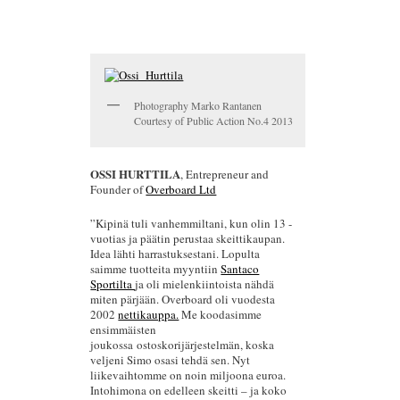
Photography Marko Rantanen
Courtesy of Public Action No.4 2013
OSSI HURTTILA
, Entrepreneur and
Founder of
Overboard Ltd
”Kipinä tuli vanhemmiltani, kun olin 13 -
vuotias ja päätin perustaa skeittikaupan.
Idea lähti harrastuksestani. Lopulta
saimme tuotteita myyntiin
Santaco
Sportilta
ja oli mielenkiintoista nähdä
miten pärjään. Overboard oli vuodesta
2002
nettikauppa.
Me koodasimme
ensimmäisten
joukossa ostoskorijärjestelmän, koska
veljeni Simo osasi tehdä sen. Nyt
liikevaihtomme on noin miljoona euroa.
Intohimona on edelleen skeitti – ja koko